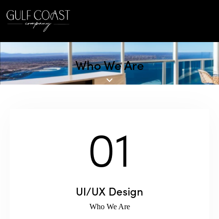
Who We Are
01
UI/UX Design
Who We Are